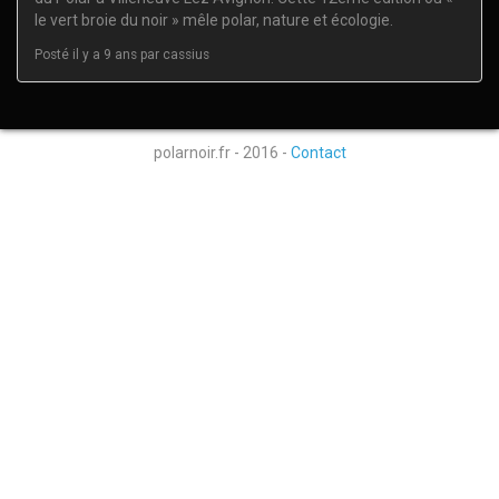
le vert broie du noir » mêle polar, nature et écologie.
Posté il y a 9 ans par cassius
polarnoir.fr - 2016 -
Contact